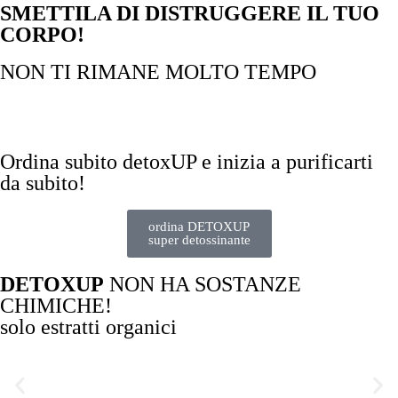
SMETTILA DI DISTRUGGERE IL TUO
Ogni giorno depongono fino a 240.00 uova nell'intestino
CORPO!
NON TI RIMANE MOLTO TEMPO
Ore
Minuti
Secondi
Ordina subito detoxUP e inizia a purificarti
da subito!
ordina DETOXUP
super detossinante
DETOXUP
NON HA SOSTANZE
CHIMICHE!
solo estratti organici