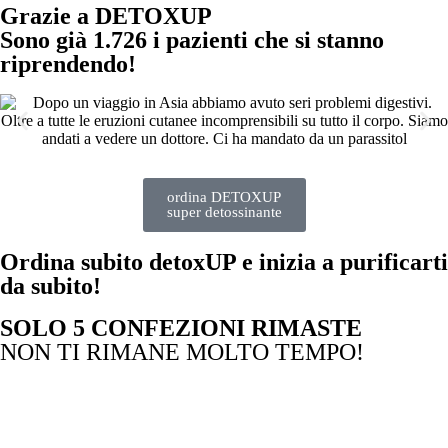
Grazie a DETOXUP
Carciofo
Sono già 1.726 i pazienti che si stanno
riprendendo!
Aumenta l'immunità e la resistenza del tuo corpo ai batteri
ordina DETOXUP
super detossinante
Ordina subito detoxUP e inizia a purificarti
da subito!
SOLO 5 CONFEZIONI RIMASTE
NON TI RIMANE MOLTO TEMPO!
Ore
Minuti
Secondi